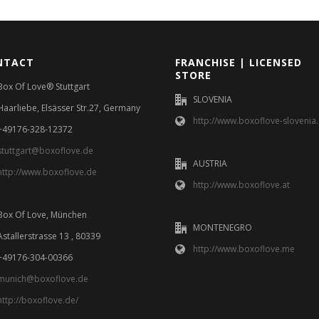
NTACT
FRANCHISE | LICENSED
STORE
Box Of Love® Stuttgart
SLOVENIA
Haarliebe, Elsässer Str.27, Germany
http://www.boxoflove-slovenia.
+49176-328-12372
stuttgart@boxoflove.de
AUSTRIA
http://www.boxoflove.de
http://www.boxoflove.at
Box Of Love, München
MONTENEGRO
Astallerstrasse 13 , 80339
http://www.boxoflove.me
+49176-304-00366
munich@boxoflove.de
http://boxoflove.de/